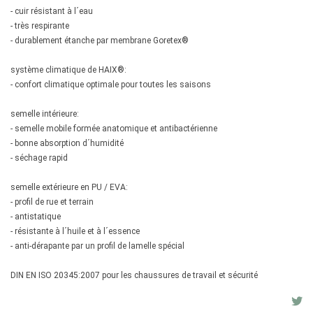
- cuir résistant à l´eau
- très respirante
- durablement étanche par membrane Goretex®
système climatique de HAIX®:
- confort climatique optimale pour toutes les saisons
semelle intérieure:
- semelle mobile formée anatomique et antibactérienne
- bonne absorption d´humidité
- séchage rapid
semelle extérieure en PU / EVA:
- profil de rue et terrain
- antistatique
- résistante à l´huile et à l´essence
- anti-dérapante par un profil de lamelle spécial
DIN EN ISO 20345:2007 pour les chaussures de travail et sécurité