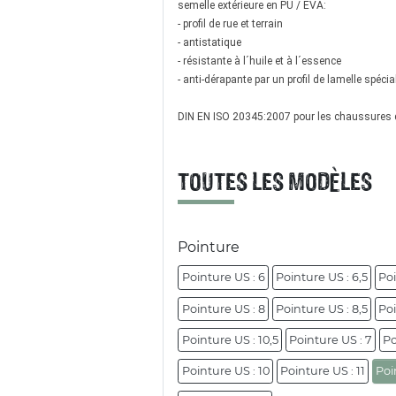
semelle extérieure en PU / EVA:
- profil de rue et terrain
- antistatique
- résistante à l´huile et à l´essence
- anti-dérapante par un profil de lamelle spécia
DIN EN ISO 20345:2007 pour les chaussures de
TOUTES LES MODÈLES
Pointure
Pointure US : 6
Pointure US : 6,5
Poi
Pointure US : 8
Pointure US : 8,5
Poi
Pointure US : 10,5
Pointure US : 7
Po
Pointure US : 10
Pointure US : 11
Poi