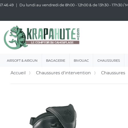
57.46.49
Du lundi au vendredi de 8h00 - 12h00 & de 13h30 - 17h30 /
AIRSOFT & AIRGUN
BAGAGERIE
BIVOUAC
CHAUSSURES
Accueil
Chaussures d'intervention
Chaussures