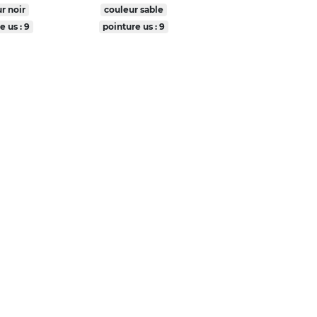
r noir
couleur sable
e us : 9
pointure us : 9