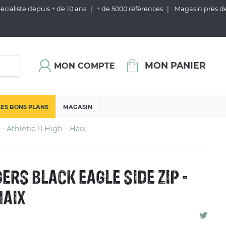
cialiste depuis + de 10 ans
+ de 5000 références
Magasin près d
MON PANIER
MON COMPTE
LES BONS PLANS
MAGASIN
 Athletic 11 High - Haix
RS BLACK EAGLE SIDE ZIP -
HAIX