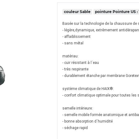
couleur
Sable
pointure
Pointure US : 
Basée sur la technologie de la chaussure de s
- légère,dynamique, extrêmement antidérapan
- affaiblissement
- sans métal
matériau:
- cuir résistant à l´eau
- très respirante
- durablement étanche par membrane Gorete
système climatique de HAIX®:
- confort climatique optimale pour toutes les
semelle intérieure:
- semelle mobile formée anatomique et antiba
- bonne absorption d´humidité
- séchage rapid