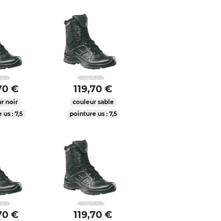
70 €
119,70 €
r noir
couleur sable
 us : 7,5
pointure us : 7,5
70 €
119,70 €