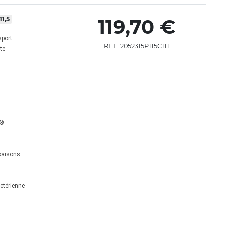
11,5
119,70 €
port:
REF. 2052315P115C111
te
x®
 saisons
ctérienne