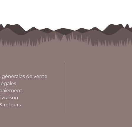
 générales de vente
Légales
paiement
ivraison
& retours