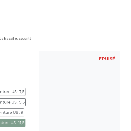
l
 travail et sécurité
EPUISÉ
nture US : 7,5
nture US : 9,5
inture US : 9
nture US : 11,5