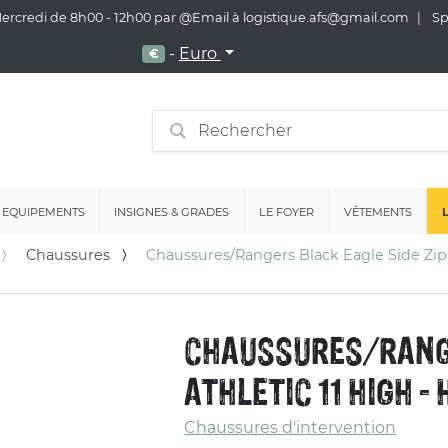
 Mercredi de 8h00 - 12h00 par @Email à logistique.afs@gmail.com
Spé
-
Euro
€
EQUIPEMENTS
INSIGNES & GRADES
LE FOYER
VÊTEMENTS
Chaussures
Chaussures/Rangers Black Eagle Side Zip -
CHAUSSURES/RANGE
ATHLETIC 11 HIGH - 
Chaussures d'intervention