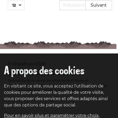
Précédent
Suivant
© Krapahute 2026
A propos des cookies
Krapahute - Au comptoir du camouflage.
Spécialiste de la vente de vêtements militaire et
d'équipements outdoor, krapahute vous propose un large
En visitant ce site, vous acceptez l'utilisation de
choix d'articles professionnels aux meilleurs prix.
cookies pour améliorer la qualité de votre visite,
vous proposer des services et offres adaptés ainsi
Zone industrielle - 2 rue du camp
que des options de partage social.
51 400 MOURMELON-LE-PETIT
Pour en savoir plus et paramétrer votre choix,