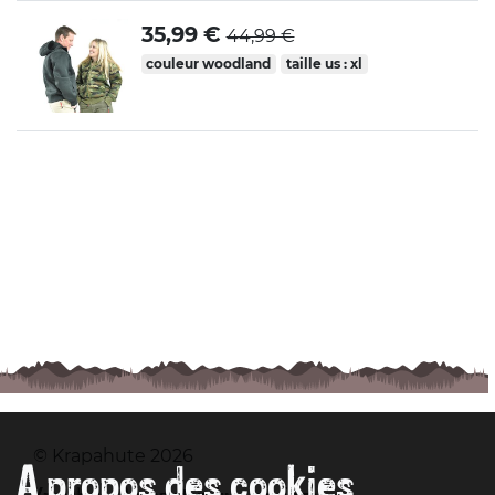
35,99 €
44,99 €
couleur woodland
taille us : xl
© Krapahute 2026
A propos des cookies