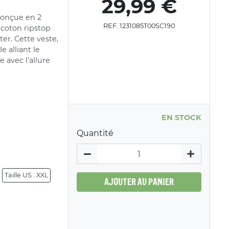
29,99 €
 conçue en 2
REF. 1231085T00SC190
 coton ripstop
ter. Cette veste,
e alliant le
e avec l’allure
EN STOCK
Quantité
Taille US : XXL
AJOUTER AU PANIER