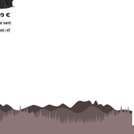
99 €
r vert
us : xl