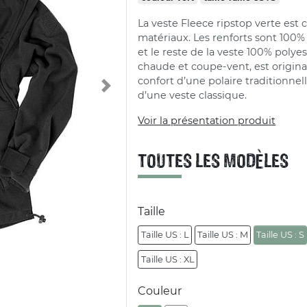
La veste Fleece ripstop verte est
matériaux. Les renforts sont 100%
et le reste de la veste 100% polyes
chaude et coupe-vent, est original
confort d’une polaire traditionnell
Next
d’une veste classique.
Voir la présentation produit
TOUTES LES MODÈLES
Taille
Taille US : L
Taille US : M
Taille US : S
Taille US : XL
Couleur