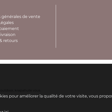
 générales de vente
Légales
paiement
ivraison
& retours
s outdoor, krapahute vous
x.
ookies pour améliorer la qualité de votre visite, vous prop