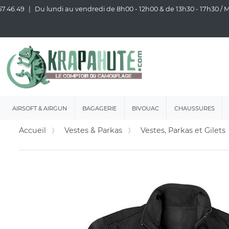
57.46.49
Du lundi au vendredi de 8h00 - 12h00 & de 13h30 - 17h30 /
AIRSOFT & AIRGUN
BAGAGERIE
BIVOUAC
CHAUSSURES
Accueil
Vestes & Parkas
Vestes, Parkas et Gilets