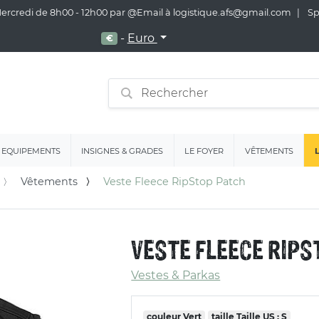
 Mercredi de 8h00 - 12h00 par @Email à logistique.afs@gmail.com
Spé
-
Euro
€
EQUIPEMENTS
INSIGNES & GRADES
LE FOYER
VÊTEMENTS
Vêtements
Veste Fleece RipStop Patch
VESTE FLEECE RIPS
Vestes & Parkas
couleur
Vert
taille
Taille US : S