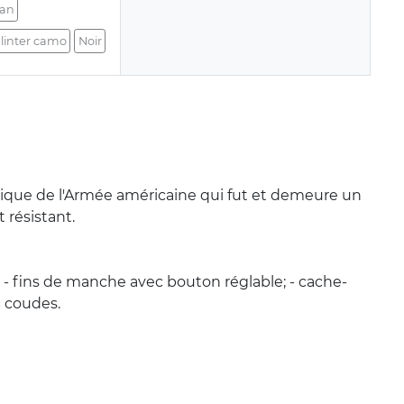
an
linter camo
Noir
ssique de l'Armée américaine qui fut et demeure un
 résistant.
 - fins de manche avec bouton réglable; - cache-
x coudes.