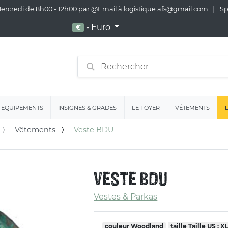
 Mercredi de 8h00 - 12h00 par @Email à logistique.afs@gmail.com
Spé
-
Euro
€
EQUIPEMENTS
INSIGNES & GRADES
LE FOYER
VÊTEMENTS
Vêtements
Veste BDU
VESTE BDU
Vestes & Parkas
couleur
Woodland
taille
Taille US : X