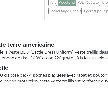
Vert
Woodland
W/L Végétato
Urb
Camouflage Danois
Tiger Stripe
Sp
de terre américaine
 la veste BDU (Battle Dress Uniform), veste treillis cla
ctionnée en tissu 100% coton 220gm/m², à la fois souple et
elle
DU dispose de: - 4 poches plaquées avec rabat et bouton;
e bonne protection, cette veste treillis est renforcée au