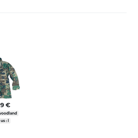
99 €
woodland
 us : l