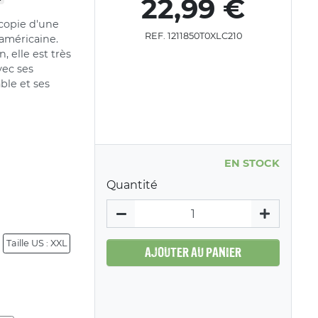
22,99 €
copie d'une
REF. 1211850T0XLC210
 américaine.
 elle est très
vec ses
ble et ses
EN STOCK
Quantité
Taille US : XXL
AJOUTER AU PANIER