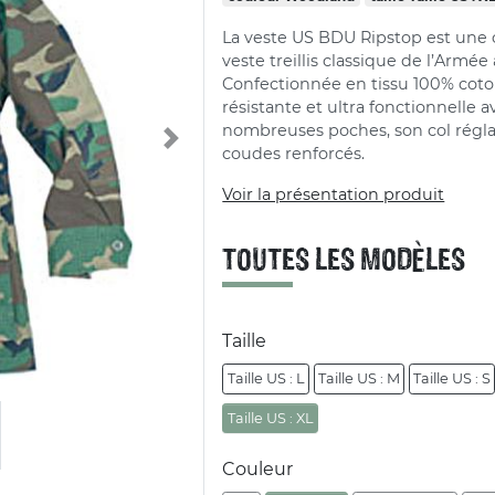
La veste US BDU Ripstop est une 
veste treillis classique de l’Armée
Confectionnée en tissu 100% coton,
résistante et ultra fonctionnelle a
nombreuses poches, son col régla
Next
coudes renforcés.
Voir la présentation produit
TOUTES LES MODÈLES
Taille
Taille US : L
Taille US : M
Taille US : S
Taille US : XL
Couleur