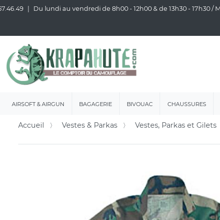
57.46.49
Du lundi au vendredi de 8h00 - 12h00 & de 13h30 - 17h30 /
AIRSOFT & AIRGUN
BAGAGERIE
BIVOUAC
CHAUSSURES
Accueil
Vestes & Parkas
Vestes, Parkas et Gilets