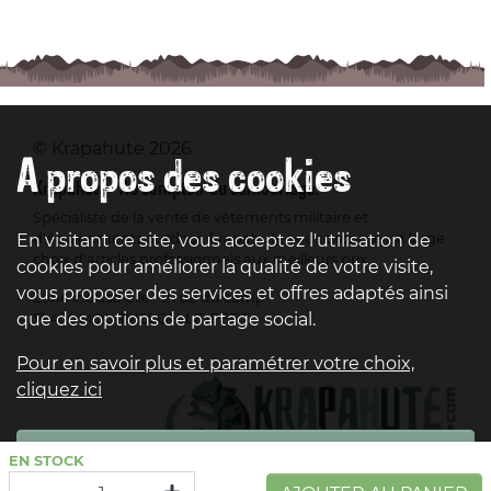
© Krapahute 2026
A propos des cookies
Krapahute - Au comptoir du camouflage.
Spécialiste de la vente de vêtements militaire et
d'équipements outdoor, krapahute vous propose un large
En visitant ce site, vous acceptez l'utilisation de
choix d'articles professionnels aux meilleurs prix.
cookies pour améliorer la qualité de votre visite,
vous proposer des services et offres adaptés ainsi
Zone industrielle - 2 rue du camp
que des options de partage social.
51 400 MOURMELON-LE-PETIT
Pour en savoir plus et paramétrer votre choix,
cliquez ici
Accepter
EN STOCK
Gérer les cookies