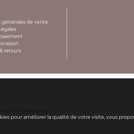
 générales de vente
Légales
paiement
ivraison
& retours
s outdoor, krapahute vous
x.
ookies pour améliorer la qualité de votre visite, vous prop