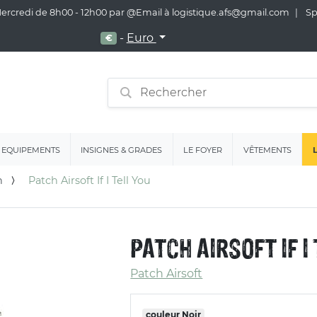
 Mercredi de 8h00 - 12h00 par @Email à logistique.afs@gmail.com
Spé
-
Euro
€
EQUIPEMENTS
INSIGNES & GRADES
LE FOYER
VÊTEMENTS
n
Patch Airsoft If I Tell You
PATCH AIRSOFT IF I
Patch Airsoft
couleur
Noir