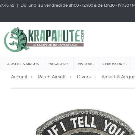
57.46.49
Du lundi au vendredi de 8h00 - 12h00 & de 13h30 - 17h30 /
AIRSOFT & AIRGUN
BAGAGERIE
BIVOUAC
CHAUSSURES
Accueil
Patch Airsoft
Divers
Airsoft & Airgu