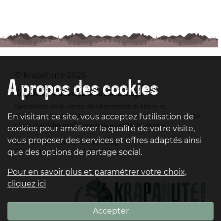
© Krapahute 2026
A propos des cookies
Krapahute - Au comptoir du camouflage.
Spécialiste de la vente de vêtements militaire et
En visitant ce site, vous acceptez l'utilisation de
d'équipements outdoor, krapahute vous propose un large
choix d'articles professionnels aux meilleurs prix.
cookies pour améliorer la qualité de votre visite,
vous proposer des services et offres adaptés ainsi
Zone industrielle - 2 rue du camp
que des options de partage social.
51 400 MOURMELON-LE-PETIT
Pour en savoir plus et paramétrer votre choix,
cliquez ici
Accepter