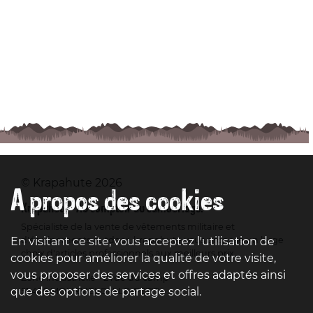
© Krapahute 2026
A propos des cookies
Krapahute - Au comptoir du camouflage.
Spécialiste de la vente de vêtements militaire et
En visitant ce site, vous acceptez l'utilisation de
d'équipements outdoor, krapahute vous propose un large
choix d'articles professionnels aux meilleurs prix.
cookies pour améliorer la qualité de votre visite,
vous proposer des services et offres adaptés ainsi
Zone industrielle - 2 rue du camp
que des options de partage social.
51 400 MOURMELON-LE-PETIT