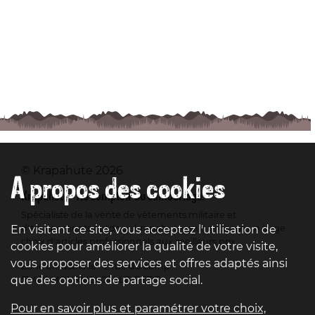
© Krapahute 2026
A propos des cookies
Krapahute - Au comptoir du camouflage.
Spécialiste de la vente de vêtements militaire et
En visitant ce site, vous acceptez l'utilisation de
d'équipements outdoor, krapahute vous propose un large
choix d'articles professionnels aux meilleurs prix.
cookies pour améliorer la qualité de votre visite,
vous proposer des services et offres adaptés ainsi
Zone industrielle - 2 rue du camp
que des options de partage social.
51 400 MOURMELON-LE-PETIT
Pour en savoir plus et paramétrer votre choix,