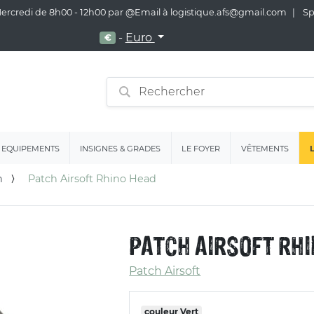
 Mercredi de 8h00 - 12h00 par @Email à logistique.afs@gmail.com
Spé
-
Euro
€
EQUIPEMENTS
INSIGNES & GRADES
LE FOYER
VÊTEMENTS
n
Patch Airsoft Rhino Head
PATCH AIRSOFT RH
Patch Airsoft
couleur
Vert