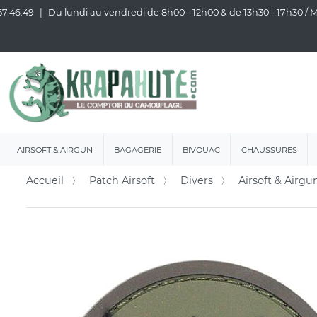
57.46.49
Du lundi au vendredi de 8h00 - 12h00 & de 13h30 - 17h30 /
AIRSOFT & AIRGUN
BAGAGERIE
BIVOUAC
CHAUSSURES
Accueil
Patch Airsoft
Divers
Airsoft & Airgu