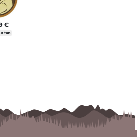
9 €
ur tan