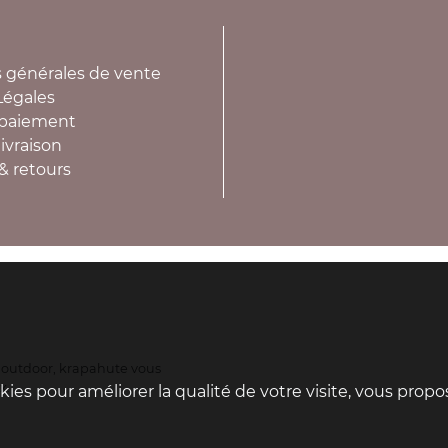
 générales de vente
Légales
paiement
ivraison
& retours
s outdoor, krapahute vous
x.
ookies pour améliorer la qualité de votre visite, vous prop