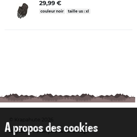
29,99 €
couleur noir
taille us : xl
© Krapahute 2026
A propos des cookies
Krapahute - Au comptoir du camouflage.